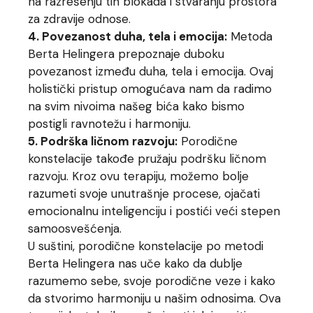
na razrešenju tih blokada i stvaranju prostora
za zdravije odnose.
4. Povezanost duha, tela i emocija:
Metoda
Berta Helingera prepoznaje duboku
povezanost između duha, tela i emocija. Ovaj
holistički pristup omogućava nam da radimo
na svim nivoima našeg bića kako bismo
postigli ravnotežu i harmoniju.
5. Podrška ličnom razvoju:
Porodične
konstelacije takođe pružaju podršku ličnom
razvoju. Kroz ovu terapiju, možemo bolje
razumeti svoje unutrašnje procese, ojačati
emocionalnu inteligenciju i postići veći stepen
samoosvešćenja.
U suštini, porodične konstelacije po metodi
Berta Helingera nas uče kako da dublje
razumemo sebe, svoje porodične veze i kako
da stvorimo harmoniju u našim odnosima. Ova