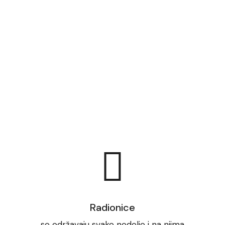
Radionice
se održavaju svake nedelje i na njima