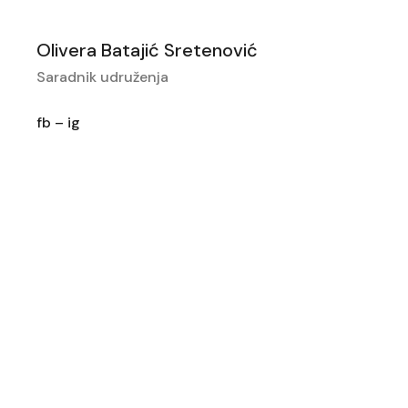
Olivera Batajić Sretenović
Saradnik udruženja
fb
–
ig
Edukacija
Vi ste nebo, sve ostalo je