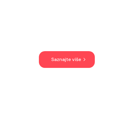
samo vreme.
Postanite licencirani savetnik –
konstelator po metodi sistemskih
porodičnih i biznis konstelacija.
Saznajte više