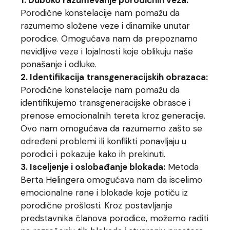
Porodične konstelacije nam pomažu da
razumemo složene veze i dinamike unutar
porodice. Omogućava nam da prepoznamo
nevidljive veze i lojalnosti koje oblikuju naše
ponašanje i odluke.
2. Identifikacija transgeneracijskih obrazaca:
Porodične konstelacije nam pomažu da
identifikujemo transgeneracijske obrasce i
prenose emocionalnih tereta kroz generacije.
Ovo nam omogućava da razumemo zašto se
određeni problemi ili konflikti ponavljaju u
porodici i pokazuje kako ih prekinuti.
3. Isceljenje i oslobađanje blokada:
Metoda
Berta Helingera omogućava nam da iscelimo
emocionalne rane i blokade koje potiču iz
porodične prošlosti. Kroz postavljanje
predstavnika članova porodice, možemo raditi