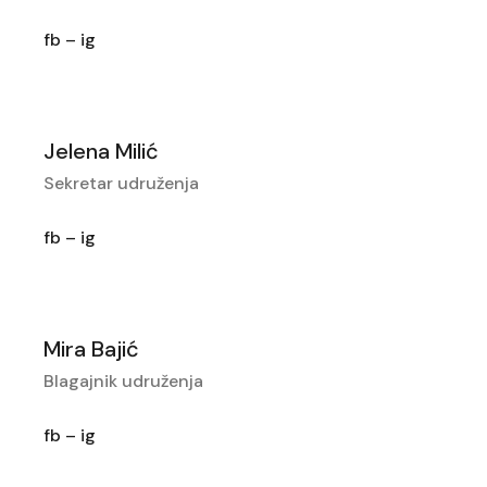
fb
–
ig
Jelena Milić
Sekretar udruženja
fb –
ig
Mira Bajić
Blagajnik udruženja
fb – ig