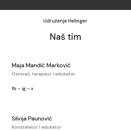
Udruženje Helinger
Naš tim
Maja Mandić Marković
Osnivač, terapeut i edukator
fb
–
ig
–
x
Silvija Paunović
Konstelator i edukator