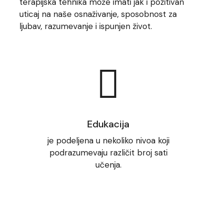
terapijska tehnika može imati jak i pozitivan
uticaj na naše osnaživanje, sposobnost za
ljubav, razumevanje i ispunjen život.
Edukacija
je podeljena u nekoliko nivoa koji
podrazumevaju različit broj sati
učenja.